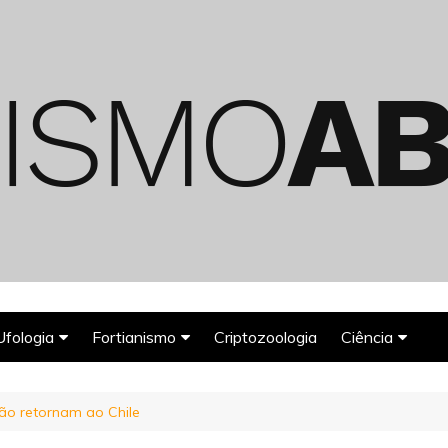
Ufologia
Fortianismo
Criptozoologia
Ciência
Abduções Alienígenas
Agroglifos
Arqueologia
ão retornam ao Chile
Deuses Astronautas
Astronomia