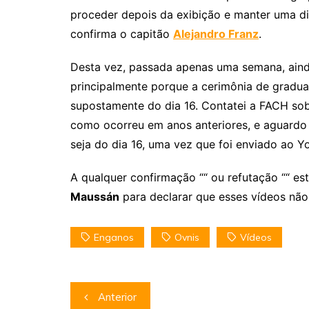
proceder depois da exibição e manter uma di
confirma o capitão
Alejandro Franz
.
Desta vez, passada apenas uma semana, aind
principalmente porque a cerimônia de grad
supostamente do dia 16. Contatei a FACH sobr
como ocorreu em anos anteriores, e aguardo 
seja do dia 16, uma vez que foi enviado ao Y
A qualquer confirmação ““ ou refutação ““ e
Maussán
para declarar que esses vídeos não
Enganos
Ovnis
Vídeos
Navegação
Anterior