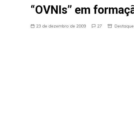
Fraudes
“OVNIs” em formaçã
Pareidolia
Religião
23 de dezembro de 2009
27
Destaque
Teorias de Conspiração