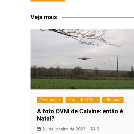
de
Post
Veja mais
Destaques
Fotos de OVNIs
Ufologia
A foto OVNI de Calvine: então é
Natal?
21 de janeiro de 2023
2