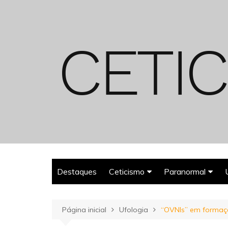
Ir
para
o
conteúdo
Destaques
Ceticismo
Paranormal
Enganos
Fantasmas
Página inicial
Ufologia
“OVNIs” em formaç
Espiritualismo