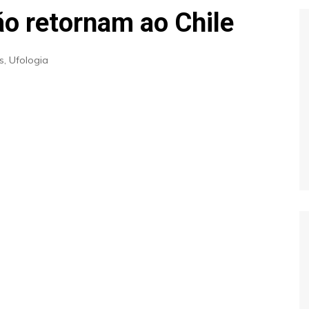
Extraterrestres
Biologia
o retornam ao Chile
Hipótese Psicossocial
Espaço
s
,
Ufologia