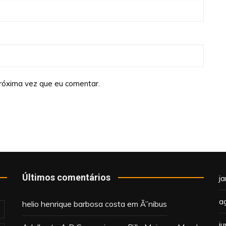
róxima vez que eu comentar.
Últimos comentários
j
a
helio henrique barbosa costa
em
Ã”nibus
j