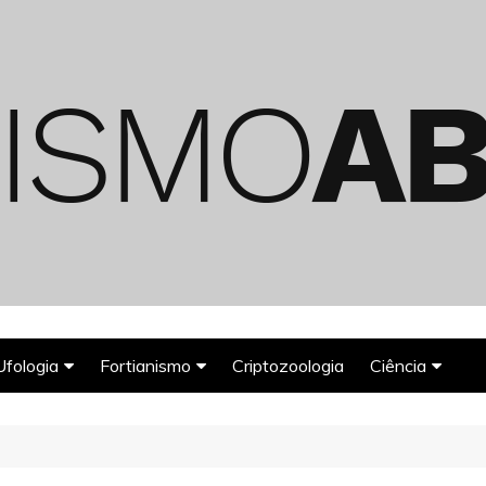
Ufologia
Fortianismo
Criptozoologia
Ciência
Abduções Alienígenas
Agroglifos
Arqueologia
Deuses Astronautas
Astronomia