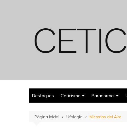
Ir
para
o
conteúdo
Destaques
Ceticismo
Paranormal
Enganos
Fantasmas
Página inicial
Ufologia
Misterios del Aire
Espiritualismo