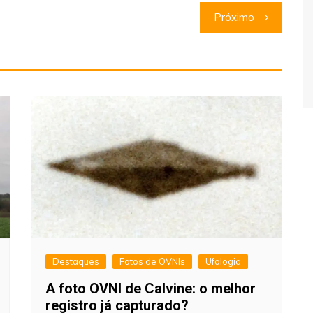
Próximo
Destaques
Fotos de OVNIs
Ufologia
A foto OVNI de Calvine: o melhor
registro já capturado?