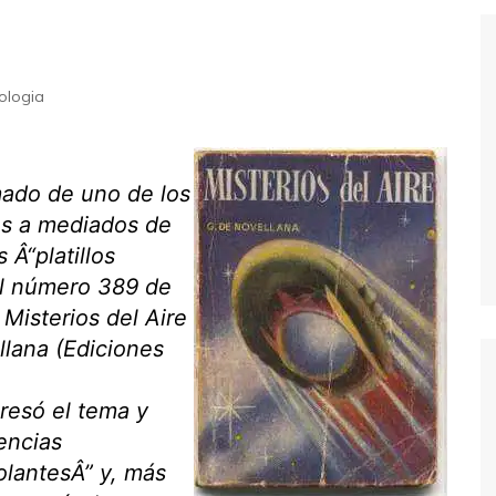
Extraterrestres
Biologia
Hipótese Psicossocial
Espaço
ologia
mado de uno de los
os a mediados de
 Â“platillos
el número 389 de
 Misterios del Aire
llana (Ediciones
resó el tema y
encias
volantesÂ” y, más