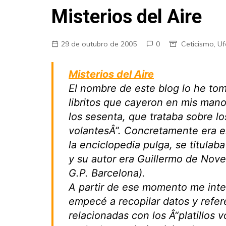
Fraudes
Misterios del Aire
Pareidolia
Religião
29 de outubro de 2005
0
Ceticismo
,
Uf
Teorias de Conspiração
Misterios del Aire
El nombre de este blog lo he to
libritos que cayeron en mis man
los sesenta, que trataba sobre los
volantesÂ”. Concretamente era 
la enciclopedia pulga, se titulaba
y su autor era Guillermo de Nove
G.P. Barcelona).
A partir de ese momento me inte
empecé a recopilar datos y refer
relacionadas con los Â“platillos 