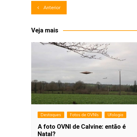
Navegação
Anterior
de
Post
Veja mais
Destaques
Fotos de OVNIs
Ufologia
A foto OVNI de Calvine: então é
Natal?