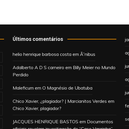
Últimos comentários
j
a
helio henrique barbosa costa
em
Ã”nibus
j
Adalberto A D S carneiro
em
Billy Meier no Mundo
Perdido
a
Maleficum
em
O Magnésio de Ubatuba
j
Chico Xavier, ¿plagiador? | Marcianitos Verdes
em
f
Chico Xavier, plagiador?
s
JACQUES HENRIQUE BASTOS
em
Documentos
oficiais revelam investigação do “Caso Varginha”