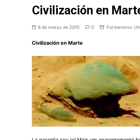
Fraudes
Civilización en Mart
Pareidolia
Religião
8 de março de 2005
0
Fortianismo
,
Uf
Teorias de Conspiração
Civilización en Marte
La garantia soy jo! Mais um aparentemente 