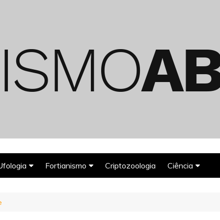
Ufologia
Fortianismo
Criptozoologia
Ciência
Abduções Alienígenas
Agroglifos
Arqueologia
e
Deuses Astronautas
Astronomia