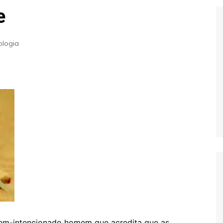
Extraterrestres
Biologia
e
Hipótese Psicossocial
Espaço
ologia
bem-intencionado homem que acredita que as