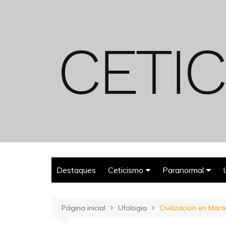
Ir
para
o
conteúdo
Destaques
Ceticismo
Paranormal
Enganos
Fantasmas
Página inicial
Ufologia
Civilización en Mart
Espiritualismo