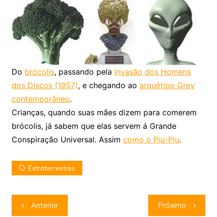
Do
brócolis
, passando pela
Invasão dos Homens
dos Discos (1957)
, e chegando ao
arquétipo Grey
contemporâneo
.
Crianças, quando suas mães dizem para comerem
brócolis, já sabem que elas servem á Grande
Conspiração Universal. Assim
como o Piu-Piu
.
Extraterrestres
Navegação
Anterior
Próximo
de