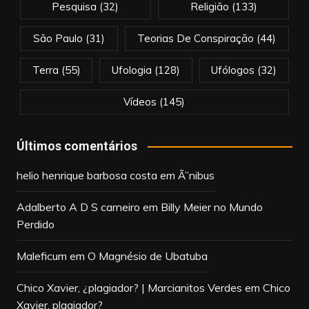
Pesquisa
(32)
Religião
(133)
São Paulo
(31)
Teorias De Conspiração
(44)
Terra
(55)
Ufologia
(128)
Ufólogos
(32)
Vídeos
(145)
Últimos comentários
helio henrique barbosa costa
em
Ã”nibus
Adalberto A D S carneiro
em
Billy Meier no Mundo
Perdido
Maleficum
em
O Magnésio de Ubatuba
Chico Xavier, ¿plagiador? | Marcianitos Verdes
em
Chico
Xavier, plagiador?