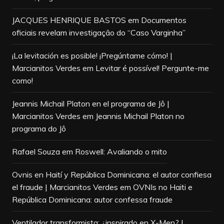
JACQUES HENRIQUE BASTOS
em
Documentos
oficiais revelam investigação do “Caso Varginha”
¡La levitación es posible! ¡Pregúntame cómo! |
Marcianitos Verdes
em
Levitar é possível! Pergunte-me
como!
Jeannis Michail Platon en el programa de Jô |
Marcianitos Verdes
em
Jeannis Michail Platon no
programa do Jô
Rafael Souza
em
Roswell: Avaliando o mito
Ovnis en Haití y República Dominicana: el autor confiesa
el fraude | Marcianitos Verdes
em
OVNIs no Haiti e
República Dominicana: autor confessa fraude
Ventilador transformista: ¿inspirado en X-Men? |