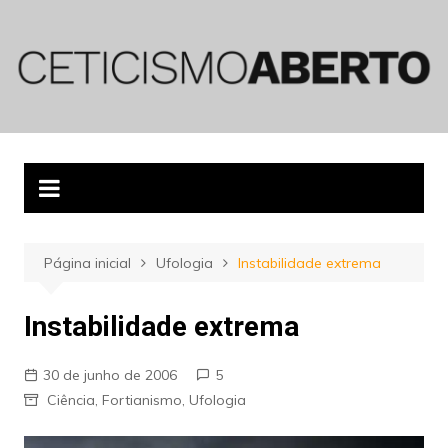
Ir
para
o
conteúdo
Página inicial
Ufologia
Instabilidade extrema
Instabilidade extrema
30 de junho de 2006
5
Ciência
,
Fortianismo
,
Ufologia