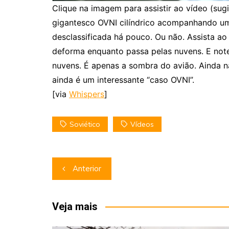
Clique na imagem para assistir ao vídeo (sug
gigantesco OVNI cilíndrico acompanhando um 
desclassificada há pouco. Ou não. Assista a
deforma enquanto passa pelas nuvens. E no
nuvens. É apenas a sombra do avião. Ainda 
ainda é um interessante “caso OVNI”.
[via
Whispers
]
Soviético
Vídeos
Navegação
Anterior
de
Post
Veja mais