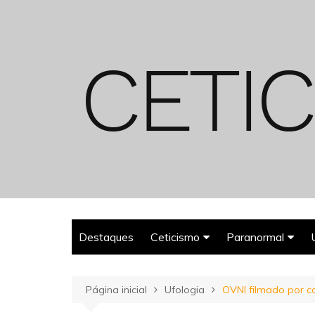
Ir
para
o
conteúdo
Destaques
Ceticismo
Paranormal
Enganos
Fantasmas
Página inicial
Ufologia
OVNI filmado por ca
Espiritualismo