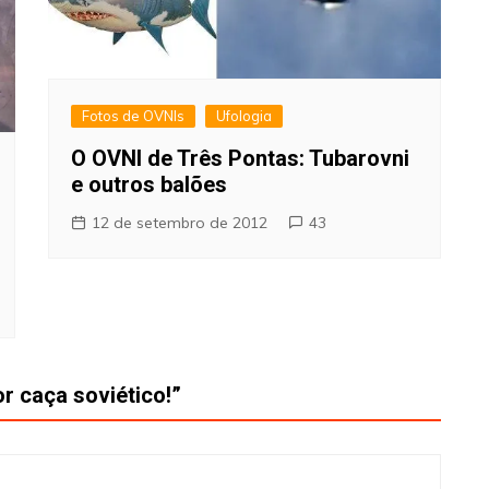
Fotos de OVNIs
Ufologia
O OVNI de Três Pontas: Tubarovni
e outros balões
12 de setembro de 2012
43
r caça soviético!
”