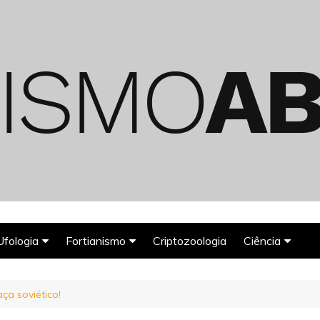
Ufologia
Fortianismo
Criptozoologia
Ciência
Abduções Alienígenas
Agroglifos
Arqueologia
ça soviético!
Deuses Astronautas
Astronomia