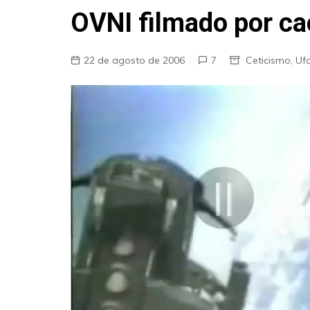
Fraudes
OVNI filmado por ca
Pareidolia
Religião
22 de agosto de 2006
7
Ceticismo
,
Uf
Teorias de Conspiração