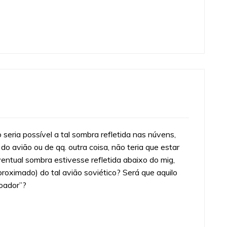
ria possível a tal sombra refletida nas núvens,
 avião ou de qq. outra coisa, não teria que estar
ntual sombra estivesse refletida abaixo do mig,
proximado) do tal avião soviético? Será que aquilo
voador”?