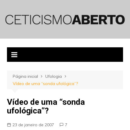
Ir
para
o
conteúdo
Página inicial
Ufologia
Vídeo de uma “sonda ufológica”?
Vídeo de uma “sonda
ufológica”?
23 de janeiro de 2007
7