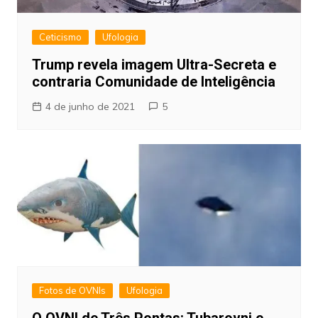
Ceticismo
Ufologia
Trump revela imagem Ultra-Secreta e
contraria Comunidade de Inteligência
4 de junho de 2021
5
Fotos de OVNIs
Ufologia
O OVNI de Três Pontas: Tubarovni e