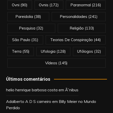
Ovni
(90)
Ovnis
(172)
Paranormal
(216)
Pareidolia
(38)
Personalidades
(241)
Pesquisa
(32)
Religião
(133)
São Paulo
(31)
Teorias De Conspiração
(44)
Terra
(55)
Ufologia
(128)
Ufólogos
(32)
Vídeos
(145)
Últimos comentários
helio henrique barbosa costa
em
Ã”nibus
Adalberto A D S carneiro
em
Billy Meier no Mundo
Perdido