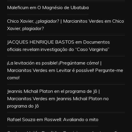
Maleficum
em
O Magnésio de Ubatuba
Chico Xavier, ¿plagiador? | Marcianitos Verdes
em
Chico
Xavier, plagiador?
JACQUES HENRIQUE BASTOS
em
Documentos
oficiais revelam investigação do “Caso Varginha”
¡La levitación es posible! ¡Pregúntame cómo! |
Marcianitos Verdes
em
Levitar é possível! Pergunte-me
como!
Jeannis Michail Platon en el programa de Jô |
Marcianitos Verdes
em
Jeannis Michail Platon no
programa do Jô
Rafael Souza
em
Roswell: Avaliando o mito