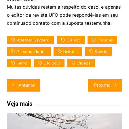
Muitas dúvidas restam a respeito do caso, e apenas
o editor da revista UFO pode respondê-las em seu
continuado contato com a suposta testemunha.
Ademar Gevaerd
Ciência
Fraudes
Personalidades
Relatos
Sonda
Terra
Ufologia
Vídeos
Navegação
Anterior
Próximo
de
Post
Veja mais