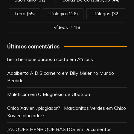
Terra
(55)
Ufologia
(128)
Ufólogos
(32)
Vídeos
(145)
Últimos comentários
helio henrique barbosa costa
em
Ã”nibus
Adalberto A D S carneiro
em
Billy Meier no Mundo
Perdido
Maleficum
em
O Magnésio de Ubatuba
Chico Xavier, ¿plagiador? | Marcianitos Verdes
em
Chico
Xavier, plagiador?
JACQUES HENRIQUE BASTOS
em
Documentos