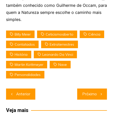
também conhecido como Guilherme de Occam, para
quem a Natureza sempre escolhe o caminho mais
simples.
Billy Meier
Ceticismoaberto
Ciência
Contatados
Extraterrestres
História
Leonardo Da Vinci
Martin Kottmeyer
Nave
Personalidades
Navegação
Anterior
Próximo
de
Post
Veja mais