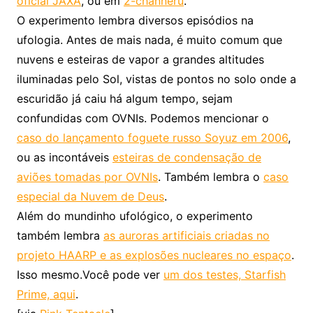
oficial JAXA
, ou em
2-channeru
.
O experimento lembra diversos episódios na
ufologia. Antes de mais nada, é muito comum que
nuvens e esteiras de vapor a grandes altitudes
iluminadas pelo Sol, vistas de pontos no solo onde a
escuridão já caiu há algum tempo, sejam
confundidas com OVNIs. Podemos mencionar o
caso do lançamento foguete russo Soyuz em 2006
,
ou as incontáveis
esteiras de condensação de
aviões tomadas por OVNIs
. Também lembra o
caso
especial da Nuvem de Deus
.
Além do mundinho ufológico, o experimento
também lembra
as auroras artificiais criadas no
projeto HAARP e as explosões nucleares no espaço
.
Isso mesmo.Você pode ver
um dos testes, Starfish
Prime, aqui
.