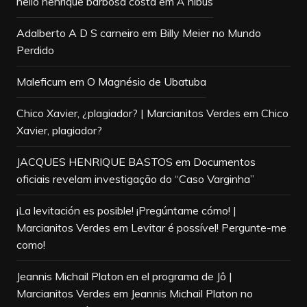
helio henrique barbosa costa
em
Ã”nibus
Adalberto A D S carneiro
em
Billy Meier no Mundo
Perdido
Maleficum
em
O Magnésio de Ubatuba
Chico Xavier, ¿plagiador? | Marcianitos Verdes
em
Chico
Xavier, plagiador?
JACQUES HENRIQUE BASTOS
em
Documentos
oficiais revelam investigação do “Caso Varginha”
¡La levitación es posible! ¡Pregúntame cómo! |
Marcianitos Verdes
em
Levitar é possível! Pergunte-me
como!
Jeannis Michail Platon en el programa de Jô |
Marcianitos Verdes
em
Jeannis Michail Platon no