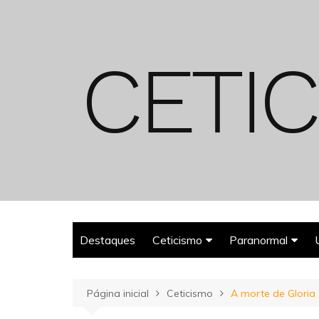
Ir
para
o
conteúdo
Destaques
Ceticismo
Paranormal
Enganos
Fantasmas
Página inicial
Ceticismo
A morte de Gloria
Espiritualismo