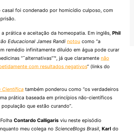
 casal foi condenado por homicídio culposo, com
prisão.
 a prática e aceitação da homeopatia. Em inglês,
Phil
ão Educacional James Randi
notou
como “a
um remédio infinitamente diluído em água pode curar
medicinas “˜alternativas”™, já que claramente
não
epetidamente com resultados negativos
“ (links do
 Científica
também ponderou como “os verdadeiros
ma prática baseada em princípios não-científicos
 população que estão curando”.
 Folha
Contardo Calligaris
viu neste episódio
enquanto meu colega no
ScienceBlogs Brasil
,
Karl
do