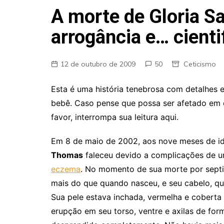
Fraudes
A morte de Gloria S
Pareidolia
arrogância e… cient
Religião
Teorias de Conspiração
12 de outubro de 2009
50
Ceticismo
Esta é uma história tenebrosa com detalhes
bebê. Caso pense que possa ser afetado em 
favor, interrompa sua leitura aqui.
Em 8 de maio de 2002, aos nove meses de i
Thomas
faleceu devido a complicações de um
eczema
. No momento de sua morte por septic
mais do que quando nasceu, e seu cabelo, que
Sua pele estava inchada, vermelha e coberta
erupção em seu torso, ventre e axilas de for