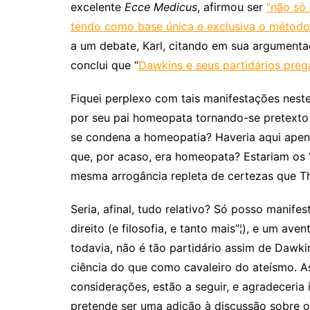
excelente
Ecce Medicus
, afirmou ser
“não só 
tendo como base única e exclusiva o método c
a um debate, Karl, citando em sua argumenta
conclui que “
Dawkins e seus partidários pre
Fiquei perplexo com tais manifestações nest
por seu pai homeopata tornando-se pretexto 
se condena a homeopatia? Haveria aqui apen
que, por acaso, era homeopata? Estariam os “
mesma arrogância repleta de certezas que 
Seria, afinal, tudo relativo? Só posso manife
direito (e filosofia, e tanto mais”¦), e um ave
todavia, não é tão partidário assim de Dawk
ciência do que como cavaleiro do ateísmo. As
considerações, estão a seguir, e agradeceri
pretende ser uma adição à discussão sobre o 