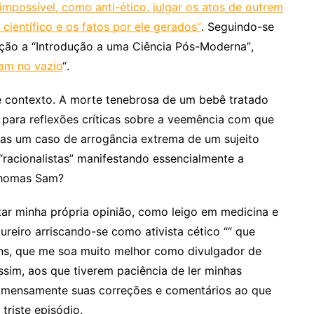
impossível, como anti-ético, julgar os atos de outrem
ientífico e os fatos por ele gerados”
. Seguindo-se
ção a “Introdução a uma Ciência Pós-Moderna”,
gam no vazio
“.
e contexto. A morte tenebrosa de um bebê tratado
para reflexões críticas sobre a veemência com que
as um caso de arrogância extrema de um sujeito
racionalistas” manifestando essencialmente a
Thomas Sam?
star minha própria opinião, como leigo em medicina e
ntureiro arriscando-se como ativista cético ““ que
ins, que me soa muito melhor como divulgador de
sim, aos que tiverem paciência de ler minhas
a imensamente suas correções e comentários ao que
triste episódio.