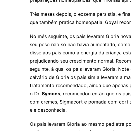
preparações homeopáticas, que Thomas aplic
Três meses depois, o eczema persistia, e fi
que também pratica homeopatia. Goyal reco
No mês seguinte, os pais levaram Gloria no
seu peso não só não havia aumentado, como 
disse aos pais como a energia da criança es
prejudicando seu crescimento normal. Recom
seguinte, à qual os pais levaram Gloria. Note
calvário de Gloria os pais sim a levaram a m
tratamento recomendado, ainda que apenas p
o Dr.
Symons
, recomendou então que os pai
com cremes, Sigmacort e pomada com corti
ele desconhecia.
Os pais levaram Gloria ao mesmo pediatra p