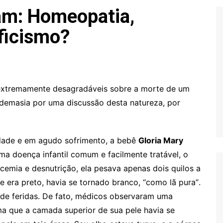
Extraterrestres
Biologia
am: Homeopatia,
Hipótese Psicossocial
Espaço
ificismo?
 extremamente desagradáveis sobre a morte de um
demasia por uma discussão desta natureza, por
dade e em agudo sofrimento, a bebê
Gloria Mary
a doença infantil comum e facilmente tratável, o
emia e desnutrição, ela pesava apenas dois quilos a
 era preto, havia se tornado branco, “como lã pura”.
 de feridas. De fato, médicos observaram uma
ma que a camada superior de sua pele havia se