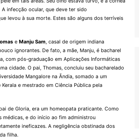
ele em tais áreas. Seu olho estava turvo, e a córnea
 A infecção ocular, que deve ter sido
 que levou à sua morte. Estes são alguns dos terríveis
omas
e
Manju Sam
, casal de origem indiana
ouco ignorantes. De fato, a mãe, Manju, é bacharel
ndia, com pós-graduação em Aplicações Informáticas
sma cidade. O pai, Thomas, concluiu seu bacharelado
iversidade Mangalore na Ãndia, somado a um
 Kerala e mestrado em Ciência Pública pela
 pai de Gloria, era um homeopata praticante. Como
 médicas, e do início ao fim administrou
amente ineficazes. A negligência obstinada dos
a filha.