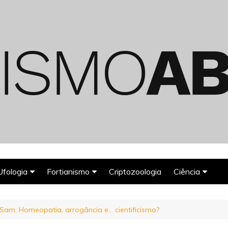
Ufologia
Fortianismo
Criptozoologia
Ciência
Abduções Alienígenas
Agroglifos
Arqueologia
 Sam: Homeopatia, arrogância e… cientificismo?
Deuses Astronautas
Astronomia