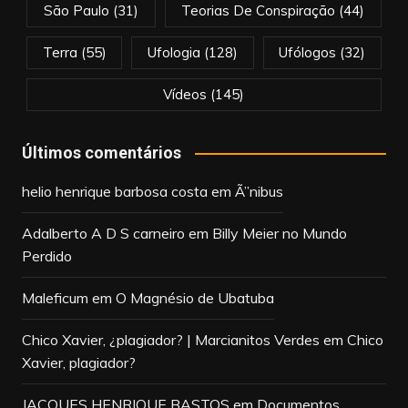
São Paulo
(31)
Teorias De Conspiração
(44)
Terra
(55)
Ufologia
(128)
Ufólogos
(32)
Vídeos
(145)
Últimos comentários
helio henrique barbosa costa
em
Ã”nibus
Adalberto A D S carneiro
em
Billy Meier no Mundo
Perdido
Maleficum
em
O Magnésio de Ubatuba
Chico Xavier, ¿plagiador? | Marcianitos Verdes
em
Chico
Xavier, plagiador?
JACQUES HENRIQUE BASTOS
em
Documentos