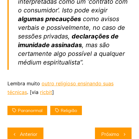
interpretadas como um ‘contrato com
o consumidor’. Isto pode exigir
algumas precauções
como avisos
verbais e possivelmente, no caso de
sessões privadas,
declarações de
imunidade assinadas
, mas são
certamente algo possível a qualquer
médium espiritualista”.
Lembra muito
outro religioso ensinando suas
técnicas
. [via
ricbit
]
Paranormal
Religião
Navegação
Anterior
Próximo