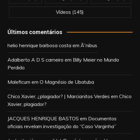
Vídeos
(145)
Últimos comentários
helio henrique barbosa costa
em
Ã”nibus
Adalberto A D S carneiro
em
Billy Meier no Mundo
Perdido
Maleficum
em
O Magnésio de Ubatuba
Chico Xavier, ¿plagiador? | Marcianitos Verdes
em
Chico
Xavier, plagiador?
JACQUES HENRIQUE BASTOS
em
Documentos
oficiais revelam investigação do “Caso Varginha”