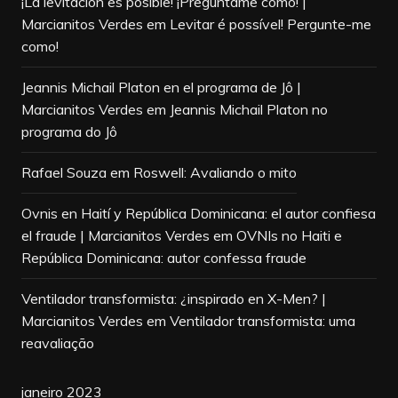
¡La levitación es posible! ¡Pregúntame cómo! |
Marcianitos Verdes
em
Levitar é possível! Pergunte-me
como!
Jeannis Michail Platon en el programa de Jô |
Marcianitos Verdes
em
Jeannis Michail Platon no
programa do Jô
Rafael Souza
em
Roswell: Avaliando o mito
Ovnis en Haití y República Dominicana: el autor confiesa
el fraude | Marcianitos Verdes
em
OVNIs no Haiti e
República Dominicana: autor confessa fraude
Ventilador transformista: ¿inspirado en X-Men? |
Marcianitos Verdes
em
Ventilador transformista: uma
reavaliação
janeiro 2023