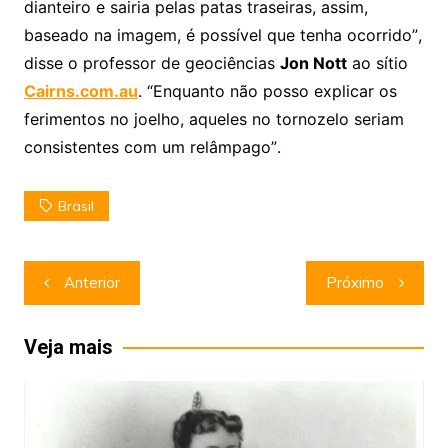
dianteiro e sairia pelas patas traseiras, assim,
baseado na imagem, é possível que tenha ocorrido”,
disse o professor de geociências
Jon Nott
ao sítio
Cairns.com.au
. “Enquanto não posso explicar os
ferimentos no joelho, aqueles no tornozelo seriam
consistentes com um relâmpago”.
Brasil
Navegação
Anterior
Próximo
de
Post
Veja mais