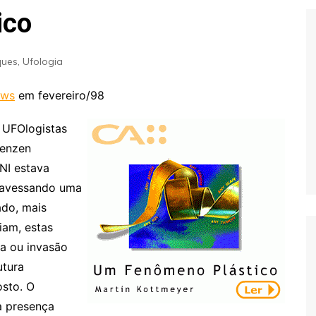
Extraterrestres
Biologia
ico
Hipótese Psicossocial
Espaço
ques
,
Ufologia
ews
em fevereiro/98
 UFOlogistas
renzen
NI estava
ravessando uma
ado, mais
iam, estas
a ou invasão
utura
osto. O
 presença