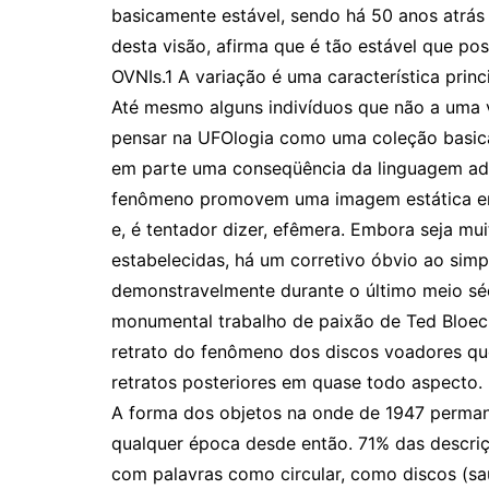
basicamente estável, sendo há 50 anos atrás
desta visão, afirma que é tão estável que p
OVNIs.1 A variação é uma característica princ
Até mesmo alguns indivíduos que não a uma 
pensar na UFOlogia como uma coleção basicam
em parte uma conseqüência da linguagem ado
fenômeno promovem uma imagem estática enq
e, é tentador dizer, efêmera. Embora seja mui
estabelecidas, há um corretivo óbvio ao s
demonstravelmente durante o último meio séc
monumental trabalho de paixão de Ted Bloech
retrato do fenômeno dos discos voadores qu
retratos posteriores em quase todo aspecto.
A forma dos objetos na onde de 1947 permane
qualquer época desde então. 71% das descr
com palavras como circular, como discos (sau