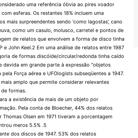
onsiderado uma referência óbvia ao pires voador
 com esferas. Os restantes 18% incluem uma
dos mais surpreendentes sendo ‘como lagostas’, cano
chuva, como um casulo, molusco, carretel e pontos de
agem de relatos que envolvem a forma de disco tinha
 e John Keel.2 Em uma análise de relatos entre 1987
goria de formas discóide/circular/redonda tinha caído
e devida em grande parte à expressão "objetos
a pela Força aérea e UFOlogists subseqüentes a 1947.
mais amplo que permite considerar relevantes
a de formas.
ra a existência de mais de um objeto por
mação. Pela conta de Bloecher, 44% dos relatos
por Thomas Olsen em 1971 tiveram a porcentagem
ontrou meros 5.5% .5
ante dos discos de 1947. 53% dos relatos