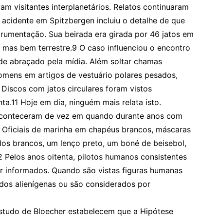
m visitantes interplanetários. Relatos continuaram
o acidente em Spitzbergen incluiu o detalhe de que
trumentação. Sua beirada era girada por 46 jatos em
, mas bem terrestre.9 O caso influenciou o encontro
ade abraçado pela mídia. Além soltar chamas
 homens em artigos de vestuário polares pesados,
 Discos com jatos circulares foram vistos
a.11 Hoje em dia, ninguém mais relata isto.
aconteceram de vez em quando durante anos com
: Oficiais de marinha em chapéus brancos, máscaras
dos brancos, um lenço preto, um boné de beisebol,
 Pelos anos oitenta, pilotos humanos consistentes
r informados. Quando são vistas figuras humanas
dos alienígenas ou são considerados por
estudo de Bloecher estabelecem que a Hipótese