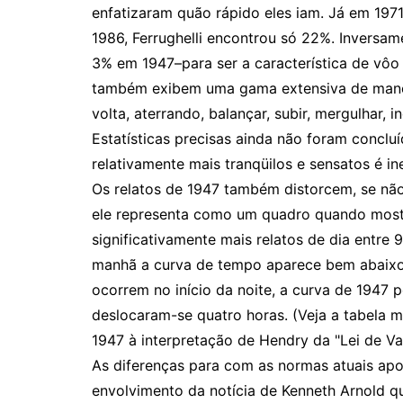
enfatizaram quão rápido eles iam. Já em 1971
1986, Ferrughelli encontrou só 22%. Inversam
3% em 1947–para ser a característica de vô
também exibem uma gama extensiva de manob
volta, aterrando, balançar, subir, mergulhar, in
Estatísticas precisas ainda não foram conclu
relativamente mais tranqüilos e sensatos é in
Os relatos de 1947 também distorcem, se não
ele representa como um quadro quando most
significativamente mais relatos de dia entre 
manhã a curva de tempo aparece bem abaixo
ocorrem no início da noite, a curva de 1947 
deslocaram-se quatro horas. (Veja a tabela
1947 à interpretação de Hendry da "Lei de Val
As diferenças para com as normas atuais ap
envolvimento da notícia de Kenneth Arnold q