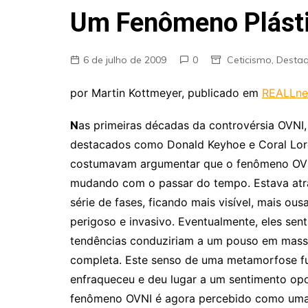
Fraudes
Um Fenômeno Plást
Pareidolia
Religião
6 de julho de 2009
0
Ceticismo
,
Desta
Teorias de Conspiração
por Martin Kottmeyer, publicado em
REALLn
N
as primeiras décadas da controvérsia OVNI,
destacados como Donald Keyhoe e Coral Lo
costumavam argumentar que o fenômeno OV
mudando com o passar do tempo. Estava at
série de fases, ficando mais visível, mais ous
perigoso e invasivo. Eventualmente, eles sent
tendências conduziriam a um pouso em mass
completa. Este senso de uma metamorfose f
enfraqueceu e deu lugar a um sentimento op
fenômeno OVNI é agora percebido como uma