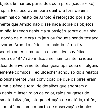
bjetos brilhantes parecidos com pires (saucer-like)
m.p.h. Eles oscilavam para dentro e fora de uma
 seminal do relato de Arnold é reforçado por algo
emente que Arnold não disse nada sobre os objetos
 tem não fazendo nenhuma suposição sobre que tinha
 à noção de que era um jato ou foguete sendo testado
evaram Arnold a sério — a maioria não o fez —
ecreta americana ou um dispositivo soviético.
onda de 1947 não indicou nenhum crente na idéia
idéia de envolvimento alienígena apareceu em alguns
emente cômicos. Ted Bloecher achou só dois relatos
explicitamente uma convicção de que os pires eram
á uma ausência total de detalhes que apontem à
 nenhum laser, raios de calor, raios ou gases de
esmaterialização, interpenetração de matéria, robôs,
ais ou até mesmo um porto de observação simples