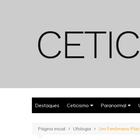
Ir
para
o
conteúdo
Destaques
Ceticismo
Paranormal
Enganos
Fantasmas
Página inicial
Ufologia
Um Fenômeno Plást
Espiritualismo