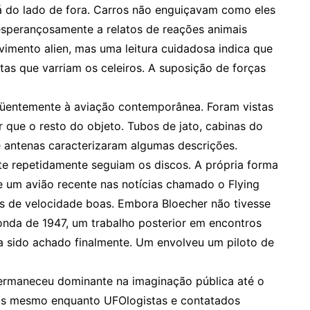
á do lado de fora. Carros não enguiçavam como eles
esperançosamente a relatos de reações animais
vimento alien, mas uma leitura cuidadosa indica que
as que varriam os celeiros. A suposição de forças
üentemente à aviação contemporânea. Foram vistas
r que o resto do objeto. Tubos de jato, cabinas do
 e antenas caracterizaram algumas descrições.
e repetidamente seguiam os discos. A própria forma
 um avião recente nas notícias chamado o Flying
as de velocidade boas. Embora Bloecher não tivesse
onda de 1947, um trabalho posterior em encontros
ia sido achado finalmente. Um envolveu um piloto de
permaneceu dominante na imaginação pública até o
nos mesmo enquanto UFOlogistas e contatados