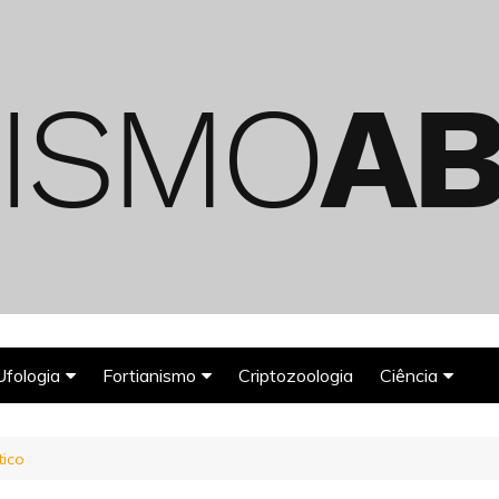
Ufologia
Fortianismo
Criptozoologia
Ciência
Abduções Alienígenas
Agroglifos
Arqueologia
ico
Deuses Astronautas
Astronomia