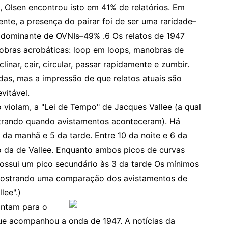
, Olsen encontrou isto em 41% de relatórios. Em
ente, a presença do pairar foi de ser uma raridade–
o dominante de OVNIs–49% .6 Os relatos de 1947
ras acrobáticas: loop em loops, manobras de
clinar, cair, circular, passar rapidamente e zumbir.
ídas, mas a impressão de que relatos atuais são
evitável.
 violam, a "Lei de Tempo" de Jacques Vallee (a qual
rando quando avistamentos aconteceram). Há
9 da manhã e 5 da tarde. Entre 10 da noite e 6 da
 da de Vallee. Enquanto ambos picos de curvas
possui um pico secundário às 3 da tarde Os mínimos
 mostrando uma comparação dos avistamentos de
lee".)
ontam para o
ue acompanhou a onda de 1947. A notícias da