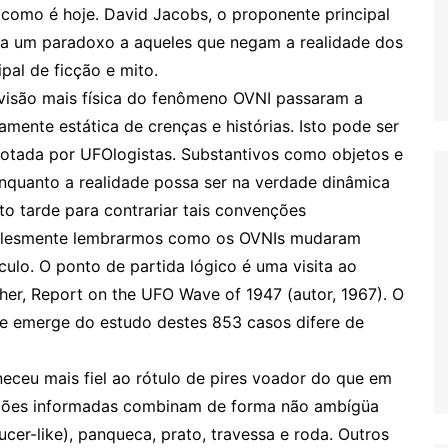
 como é hoje. David Jacobs, o proponente principal
osa um paradoxo a aqueles que negam a realidade dos
ipal de ficção e mito.
visão mais física do fenômeno OVNI passaram a
ente estática de crenças e histórias. Isto pode ser
tada por UFOlogistas. Substantivos como objetos e
uanto a realidade possa ser na verdade dinâmica
to tarde para contrariar tais convenções
implesmente lembrarmos como os OVNIs mudaram
ulo. O ponto de partida lógico é uma visita ao
er, Report on the UFO Wave of 1947 (autor, 1967). O
e emerge do estudo destes 853 casos difere de
ceu mais fiel ao rótulo de pires voador do que em
ições informadas combinam de forma não ambígüa
cer-like), panqueca, prato, travessa e roda. Outros