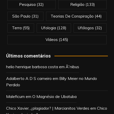
Pesquisa
(32)
Religião
(133)
São Paulo
(31)
Teorias De Conspiração
(44)
Terra
(55)
Ufologia
(128)
Ufólogos
(32)
Vídeos
(145)
Últimos comentários
helio henrique barbosa costa
em
Ã”nibus
Adalberto A D S carneiro
em
Billy Meier no Mundo
Perdido
Maleficum
em
O Magnésio de Ubatuba
Chico Xavier, ¿plagiador? | Marcianitos Verdes
em
Chico