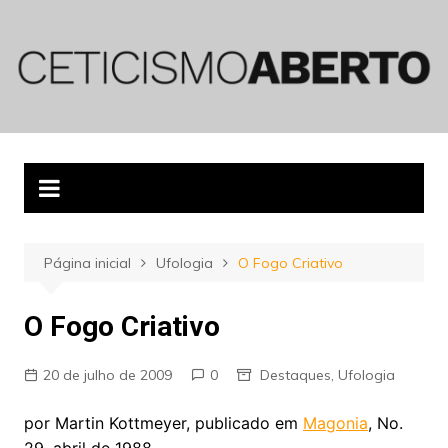
Ir
para
o
conteúdo
Página inicial
Ufologia
O Fogo Criativo
O Fogo Criativo
20 de julho de 2009
0
Destaques
,
Ufologia
por Martin Kottmeyer, publicado em
Magonia
, No.
29, abril de 1988