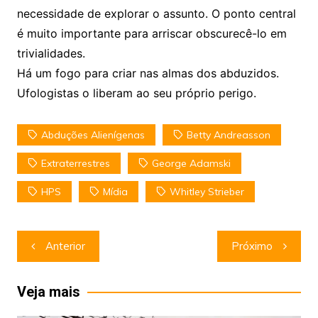
necessidade de explorar o assunto. O ponto central
é muito importante para arriscar obscurecê-lo em
trivialidades.
Há um fogo para criar nas almas dos abduzidos.
Ufologistas o liberam ao seu próprio perigo.
Abduções Alienígenas
Betty Andreasson
Extraterrestres
George Adamski
HPS
Mídia
Whitley Strieber
Navegação
Anterior
Próximo
de
Post
Veja mais