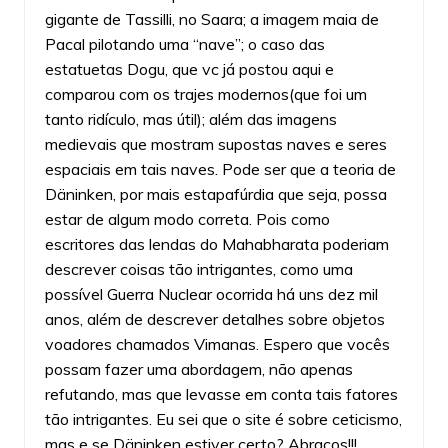
gigante de Tassilli, no Saara; a imagem maia de
Pacal pilotando uma “nave”; o caso das
estatuetas Dogu, que vc já postou aqui e
comparou com os trajes modernos(que foi um
tanto ridículo, mas útil); além das imagens
medievais que mostram supostas naves e seres
espaciais em tais naves. Pode ser que a teoria de
Däninken, por mais estapafúrdia que seja, possa
estar de algum modo correta. Pois como
escritores das lendas do Mahabharata poderiam
descrever coisas tão intrigantes, como uma
possível Guerra Nuclear ocorrida há uns dez mil
anos, além de descrever detalhes sobre objetos
voadores chamados Vimanas. Espero que vocês
possam fazer uma abordagem, não apenas
refutando, mas que levasse em conta tais fatores
tão intrigantes. Eu sei que o site é sobre ceticismo,
mas e se Däninken estiver certo? Abraços!!!