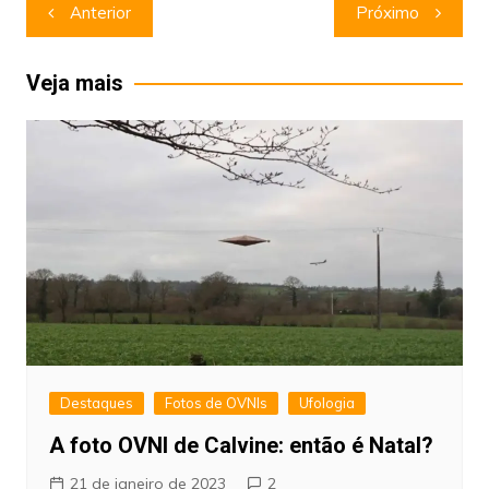
Navegação
Anterior
Próximo
de
Post
Veja mais
Destaques
Fotos de OVNIs
Ufologia
A foto OVNI de Calvine: então é Natal?
21 de janeiro de 2023
2