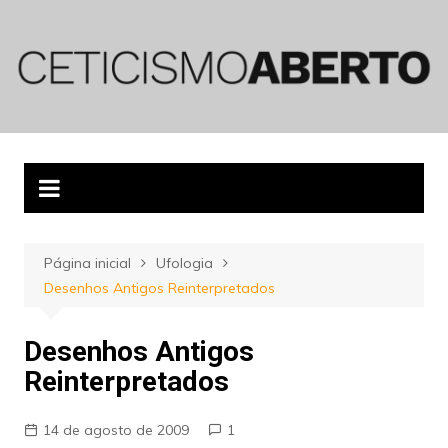
Ir
para
o
conteúdo
Página inicial
Ufologia
Desenhos Antigos Reinterpretados
Desenhos Antigos
Reinterpretados
14 de agosto de 2009
1