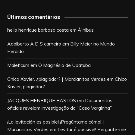
Últimos comentários
helio henrique barbosa costa
em
Ã”nibus
Adalberto A D S carneiro
em
Billy Meier no Mundo
Perdido
Maleficum
em
O Magnésio de Ubatuba
Chico Xavier, ¿plagiador? | Marcianitos Verdes
em
Chico
Xavier, plagiador?
JACQUES HENRIQUE BASTOS
em
Documentos
oficiais revelam investigação do “Caso Varginha”
¡La levitación es posible! ¡Pregúntame cómo! |
Marcianitos Verdes
em
Levitar é possível! Pergunte-me