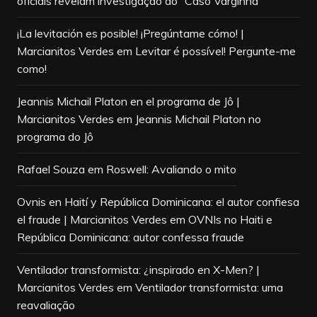
oficiais revelam investigação do “Caso Varginha”
¡La levitación es posible! ¡Pregúntame cómo! |
Marcianitos Verdes
em
Levitar é possível! Pergunte-me
como!
Jeannis Michail Platon en el programa de Jô |
Marcianitos Verdes
em
Jeannis Michail Platon no
programa do Jô
Rafael Souza
em
Roswell: Avaliando o mito
Ovnis en Haití y República Dominicana: el autor confiesa
el fraude | Marcianitos Verdes
em
OVNIs no Haiti e
República Dominicana: autor confessa fraude
Ventilador transformista: ¿inspirado en X-Men? |
Marcianitos Verdes
em
Ventilador transformista: uma
reavaliação