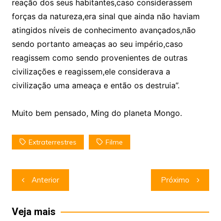
reação dos seus habitantes,caso considerassem
forças da natureza,era sinal que ainda não haviam
atingidos níveis de conhecimento avançados,não
sendo portanto ameaças ao seu império,caso
reagissem como sendo provenientes de outras
civilizações e reagissem,ele considerava a
civilização uma ameaça e então os destruia”.
Muito bem pensado, Ming do planeta Mongo.
Extraterrestres
Filme
Navegação
Anterior
Próximo
de
Post
Veja mais