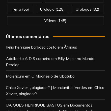
Terra
(55)
Ufologia
(128)
Ufólogos
(32)
Vídeos
(145)
Últimos comentários
helio henrique barbosa costa
em
Ã”nibus
Adalberto A D S carneiro
em
Billy Meier no Mundo
Perdido
Maleficum
em
O Magnésio de Ubatuba
Chico Xavier, ¿plagiador? | Marcianitos Verdes
em
Chico
Xavier, plagiador?
JACQUES HENRIQUE BASTOS
em
Documentos