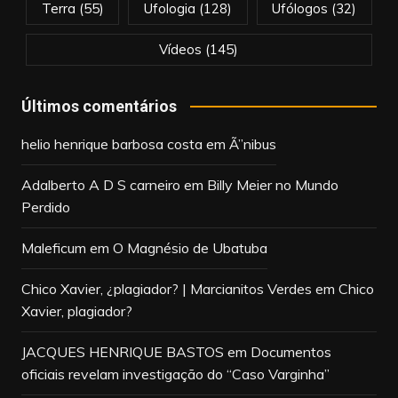
Terra
(55)
Ufologia
(128)
Ufólogos
(32)
Vídeos
(145)
Últimos comentários
helio henrique barbosa costa
em
Ã”nibus
Adalberto A D S carneiro
em
Billy Meier no Mundo
Perdido
Maleficum
em
O Magnésio de Ubatuba
Chico Xavier, ¿plagiador? | Marcianitos Verdes
em
Chico
Xavier, plagiador?
JACQUES HENRIQUE BASTOS
em
Documentos
oficiais revelam investigação do “Caso Varginha”