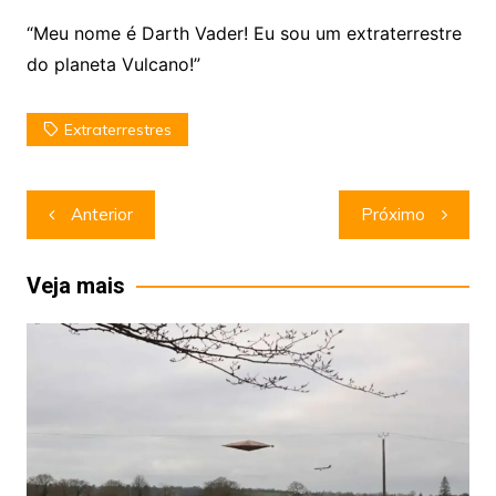
“Meu nome é Darth Vader! Eu sou um extraterrestre
do planeta Vulcano!”
Extraterrestres
Navegação
Anterior
Próximo
de
Post
Veja mais