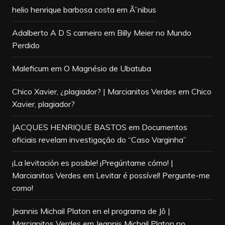
helio henrique barbosa costa
em
Ã”nibus
Adalberto A D S carneiro
em
Billy Meier no Mundo
Perdido
Maleficum
em
O Magnésio de Ubatuba
Chico Xavier, ¿plagiador? | Marcianitos Verdes
em
Chico
Xavier, plagiador?
JACQUES HENRIQUE BASTOS
em
Documentos
oficiais revelam investigação do “Caso Varginha”
¡La levitación es posible! ¡Pregúntame cómo! |
Marcianitos Verdes
em
Levitar é possível! Pergunte-me
como!
Jeannis Michail Platon en el programa de Jô |
Marcianitos Verdes
em
Jeannis Michail Platon no