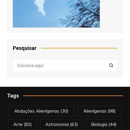
Pesquisar
Tags
Abduções Alienígenas
(30)
Alienígenas
(98)
Arte
(82)
Astronomia
(63)
Biologia
(44)