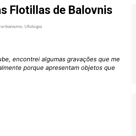
Extraterrestres
Biologia
s Flotillas de Balovnis
Hipótese Psicossocial
Espaço
Fortianismo
,
Ufologia
tube, encontrei algumas gravações que me
ialmente porque apresentam objetos que