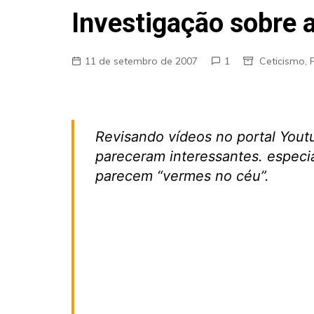
Fraudes
Investigação sobre a
Pareidolia
Religião
11 de setembro de 2007
1
Ceticismo
,
Teorias de Conspiração
Revisando vídeos no portal You
pareceram interessantes. espec
parecem “vermes no céu”.