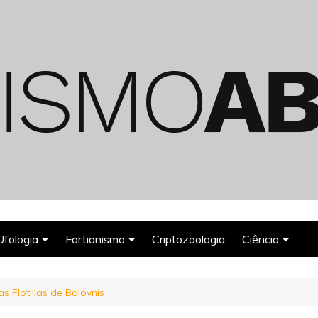
Ufologia
Fortianismo
Criptozoologia
Ciência
Abduções Alienígenas
Agroglifos
Arqueologia
s Flotillas de Balovnis
Deuses Astronautas
Astronomia