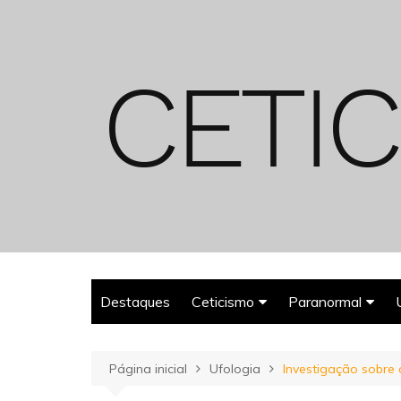
Ir
para
o
conteúdo
Destaques
Ceticismo
Paranormal
Enganos
Fantasmas
Página inicial
Ufologia
Investigação sobre a
Espiritualismo