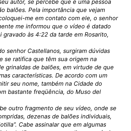
 seu autor, se percebe que é uma pessoa
ão balões. Pela importância que vejam
 coloquei-me em contato com ele, o senhor
ente me informou que o vídeo é datado
i gravado às 4:22 da tarde em Rosarito,
o senhor Castellanos, surgiram dúvidas
e se ratifica que têm sua origem na
de grinaldas de balões, em virtude de que
mas características. De acordo com um
omitir seu nome, também na Cidade do
om bastante freqüência, do Muso del
be outro fragmento de seu vídeo, onde se
ompridas, dezenas de balões individuais,
otilla”. Cabe assinalar que em algumas