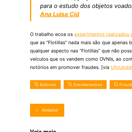
para o estudo dos objetos voador
Ana Luisa Cid
O trabalho ecoa os
experimentos realizados 
que as “Flotillas” nada mais são que apenas 
qualquer aspecto nas “Flotillas” que não poss
veículos que os vendem como OVNIs, ao contr
notórios em promover fraudes. [via
UfoUpda
Balovnis
Extraterrestres
Fraud
Navegação
Anterior
de
Post