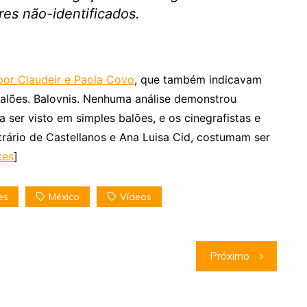
es não-identificados.
por Claudeir e Paola Covo
, que também indicavam
balões. Balovnis. Nenhuma análise demonstrou
a ser visto em simples balões, e os cinegrafistas e
ário de Castellanos e Ana Luisa Cid, costumam ser
tes
]
es
México
Vídeos
Próximo