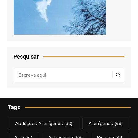
Pesquisar
Tags
Abduções Alienígenas
(30)
Alienígenas
(98)
Arte
(82)
Astronomia
(63)
Biologia
(44)