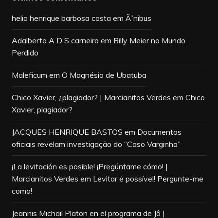
helio henrique barbosa costa
em
Ã”nibus
Adalberto A D S carneiro
em
Billy Meier no Mundo
Perdido
Maleficum
em
O Magnésio de Ubatuba
Chico Xavier, ¿plagiador? | Marcianitos Verdes
em
Chico
Xavier, plagiador?
JACQUES HENRIQUE BASTOS
em
Documentos
oficiais revelam investigação do “Caso Varginha”
¡La levitación es posible! ¡Pregúntame cómo! |
Marcianitos Verdes
em
Levitar é possível! Pergunte-me
como!
Jeannis Michail Platon en el programa de Jô |