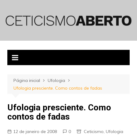
Ir
para
o
conteúdo
Página inicial
Ufologia
Ufologia presciente. Como contos de fadas
Ufologia presciente. Como
contos de fadas
12 de janeiro de 2008
0
Ceticismo
,
Ufologia