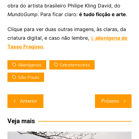
obra do artista brasileiro Philipe Kling David, do
MundoGump
. Para ficar claro:
é tudo ficção e arte
.
Clique para ver duas outras imagens, às claras, da
criatura digital, e caso não lembre,
o
alienígena de
Tasso Fragoso
.
Alienígenas
Extraterrestres
São Paulo
Navegação
Anterior
Próximo
de
Post
Veja mais