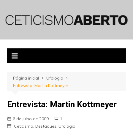
Ir
para
o
conteúdo
Página inicial
Ufologia
Entrevista: Martin Kottmeyer
Entrevista: Martin Kottmeyer
6 de julho de 2009
1
Ceticismo
,
Destaques
,
Ufologia