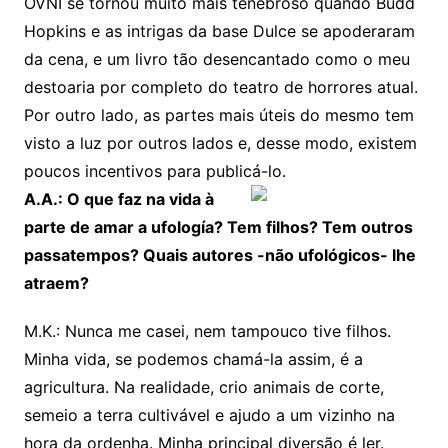
OVNI se tornou muito mais tenebroso quando Budd
Hopkins e as intrigas da base Dulce se apoderaram
da cena, e um livro tão desencantado como o meu
destoaria por completo do teatro de horrores atual.
Por outro lado, as partes mais úteis do mesmo tem
visto a luz por outros lados e, desse modo, existem
poucos incentivos para publicá-lo.
A.A.: O que faz na vida à
parte de amar a ufología? Tem filhos? Tem outros
passatempos? Quais autores -não ufológicos- lhe
atraem?
M.K.: Nunca me casei, nem tampouco tive filhos.
Minha vida, se podemos chamá-la assim, é a
agricultura. Na realidade, crio animais de corte,
semeio a terra cultivável e ajudo a um vizinho na
hora da ordenha. Minha principal diversão é ler.