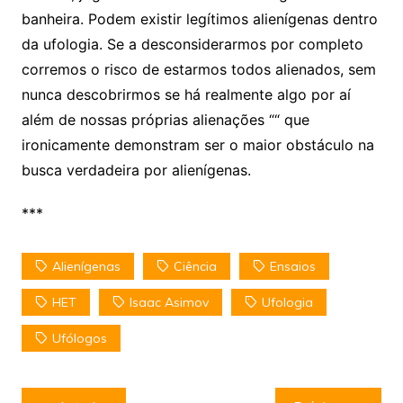
banheira. Podem existir legítimos alienígenas dentro
da ufologia. Se a desconsiderarmos por completo
corremos o risco de estarmos todos alienados, sem
nunca descobrirmos se há realmente algo por aí
além de nossas próprias alienações ““ que
ironicamente demonstram ser o maior obstáculo na
busca verdadeira por alienígenas.
***
Alienígenas
Ciência
Ensaios
HET
Isaac Asimov
Ufologia
Ufólogos
Navegação