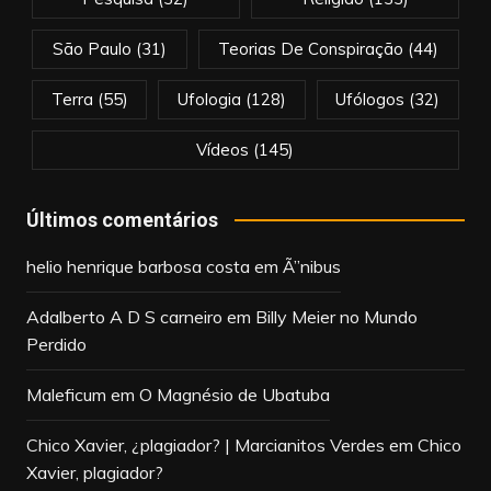
São Paulo
(31)
Teorias De Conspiração
(44)
Terra
(55)
Ufologia
(128)
Ufólogos
(32)
Vídeos
(145)
Últimos comentários
helio henrique barbosa costa
em
Ã”nibus
Adalberto A D S carneiro
em
Billy Meier no Mundo
Perdido
Maleficum
em
O Magnésio de Ubatuba
Chico Xavier, ¿plagiador? | Marcianitos Verdes
em
Chico
Xavier, plagiador?