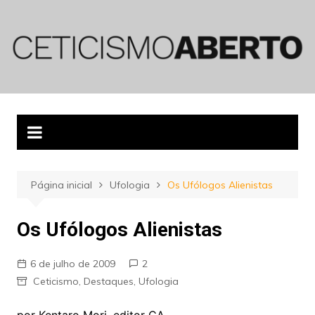
Ir
para
o
conteúdo
Página inicial
Ufologia
Os Ufólogos Alienistas
Os Ufólogos Alienistas
6 de julho de 2009
2
Ceticismo
,
Destaques
,
Ufologia
por Kentaro Mori, editor CA