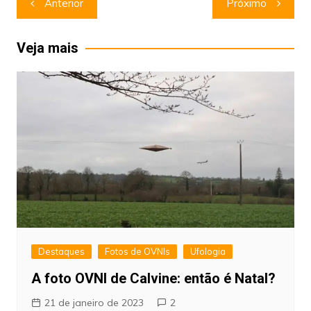
Anterior
Próximo
de
Post
Veja mais
Destaques
Fotos de OVNIs
Ufologia
A foto OVNI de Calvine: então é Natal?
21 de janeiro de 2023
2