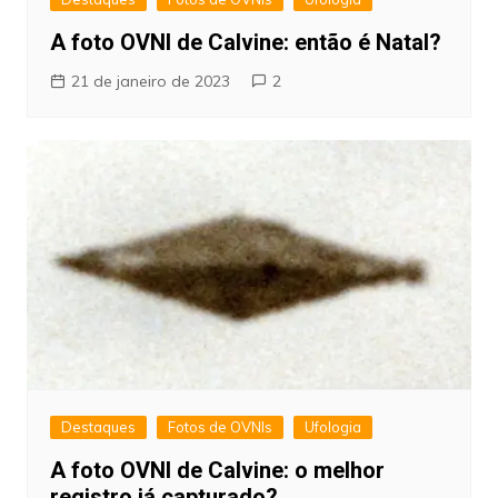
A foto OVNI de Calvine: então é Natal?
21 de janeiro de 2023
2
Destaques
Fotos de OVNIs
Ufologia
A foto OVNI de Calvine: o melhor
registro já capturado?