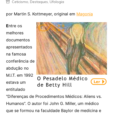
Ceticismo
,
Destaques
,
Ufologia
por Martin S. Kottmeyer, original em
Magonia
E
ntre os
melhores
documentos
apresentados
na famosa
conferência de
abdução no
M.I.T. em 1992
estava um
entitulado
"Diferenças de Procedimentos Médicos: Aliens vs.
Humanos". O autor foi John G. Miller, um médico
que se formou na faculdade Baylor de medicina e