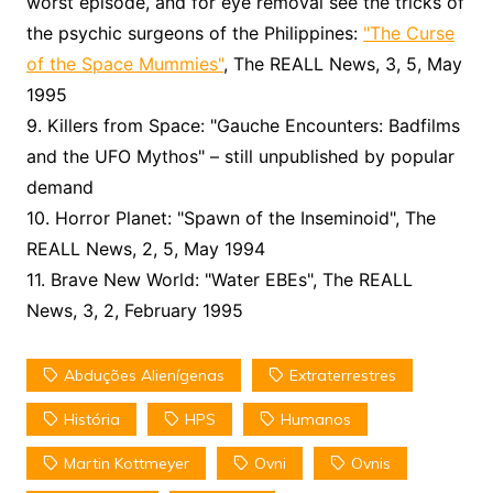
worst episode, and for eye removal see the tricks of
the psychic surgeons of the Philippines:
"The Curse
of the Space Mummies"
, The REALL News, 3, 5, May
1995
9. Killers from Space: "Gauche Encounters: Badfilms
and the UFO Mythos" – still unpublished by popular
demand
10. Horror Planet: "Spawn of the Inseminoid", The
REALL News, 2, 5, May 1994
11. Brave New World: "Water EBEs", The REALL
News, 3, 2, February 1995
Abduções Alienígenas
Extraterrestres
História
HPS
Humanos
Martin Kottmeyer
Ovni
Ovnis