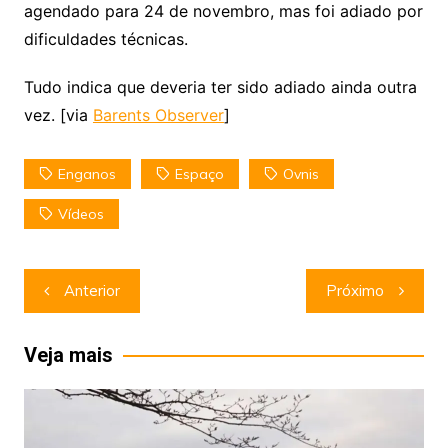
agendado para 24 de novembro, mas foi adiado por
dificuldades técnicas.
Tudo indica que deveria ter sido adiado ainda outra
vez. [via
Barents Observer
]
Enganos
Espaço
Ovnis
Vídeos
Navegação
Anterior
Próximo
de
Post
Veja mais