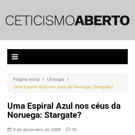
Ir
para
o
conteúdo
Página inicial
Ufologia
Uma Espiral Azul nos céus da Noruega: Stargate?
Uma Espiral Azul nos céus da
Noruega: Stargate?
9 de dezembro de 2009
95