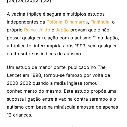
[28][29][30][31][32]
A vacina tríplice é segura e múltiplos estudos
independentes da
Polônia
,
Dinamarca
,
Finlândia
, o
próprio
Reino Unido
e
Japão
provam que e não
possui qualquer relação com o autismo ““ no Japão,
a tríplice foi interrompida após 1993, sem qualquer
efeito sobre os índices de autismo.
Um estudo de menor porte, publicado no
The
Lancet
em 1998, tornou-se famoso por volta de
2000-2002 quando a mídia inglesa tomou
conhecimento do mesmo. Este estudo propôs uma
suposta ligação entre a vacina contra sarampo e o
autismo com base na minúscula amostra de apenas
12 crianças.