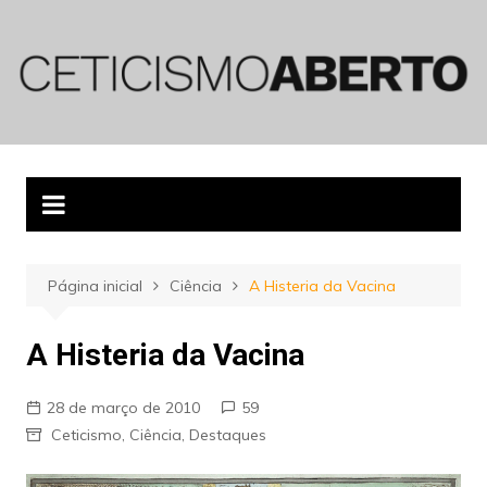
Ir
para
o
conteúdo
Página inicial
Ciência
A Histeria da Vacina
A Histeria da Vacina
28 de março de 2010
59
Ceticismo
,
Ciência
,
Destaques