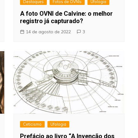
Destaques
Fotos de OVNIs
Ufologia
A foto OVNI de Calvine: o melhor
registro já capturado?
14 de agosto de 2022
3
Ceticismo
Ufologia
Prefácio ao livro “A Invenção dos