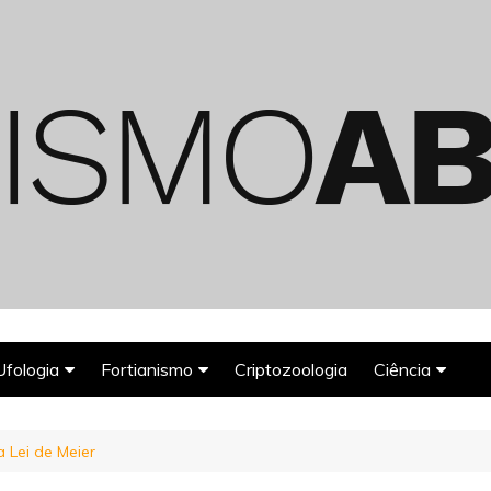
Ufologia
Fortianismo
Criptozoologia
Ciência
Abduções Alienígenas
Agroglifos
Arqueologia
 Lei de Meier
Deuses Astronautas
Astronomia