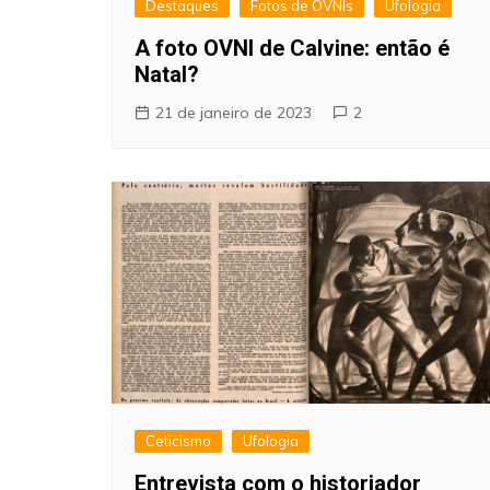
Destaques
Fotos de OVNIs
Ufologia
A foto OVNI de Calvine: então é
Natal?
21 de janeiro de 2023
2
Ceticismo
Ufologia
Entrevista com o historiador