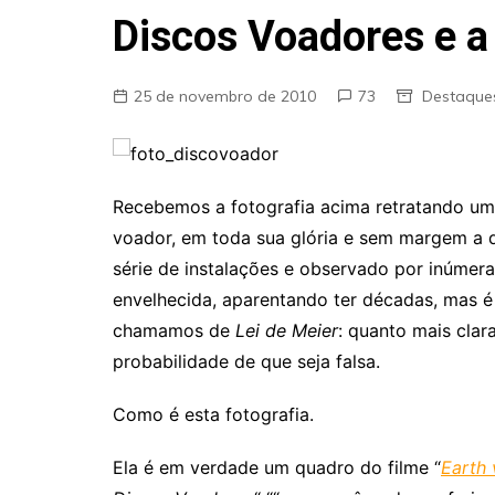
Fraudes
Discos Voadores e a
Pareidolia
Religião
25 de novembro de 2010
73
Destaque
Teorias de Conspiração
Recebemos a fotografia acima retratando um 
voador, em toda sua glória e sem margem a 
série de instalações e observado por inúme
envelhecida, aparentando ter décadas, mas é 
chamamos de
Lei de Meier
: quanto mais clar
probabilidade de que seja falsa.
Como é esta fotografia.
Ela é em verdade um quadro do filme “
Earth 