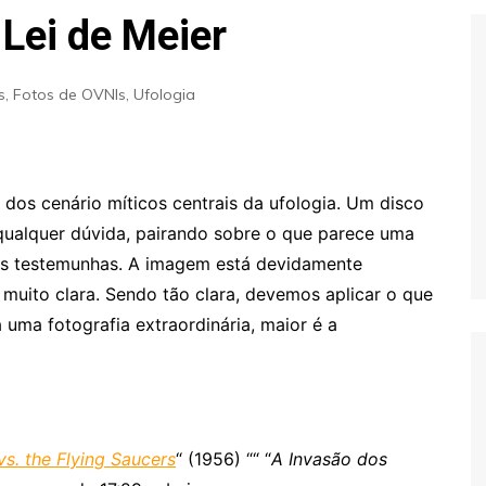
Extraterrestres
Biologia
 Lei de Meier
Hipótese Psicossocial
Espaço
s
,
Fotos de OVNIs
,
Ufologia
dos cenário míticos centrais da ufologia. Um disco
qualquer dúvida, pairando sobre o que parece uma
ras testemunhas. A imagem está devidamente
muito clara. Sendo tão clara, devemos aplicar o que
a uma fotografia extraordinária, maior é a
vs. the Flying Saucers
“ (1956) ““ “
A Invasão dos