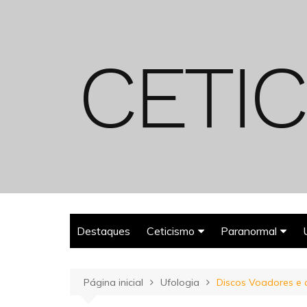
Ir
para
o
conteúdo
Destaques
Ceticismo
Paranormal
Enganos
Fantasmas
Página inicial
Ufologia
Discos Voadores e a
Espiritualismo