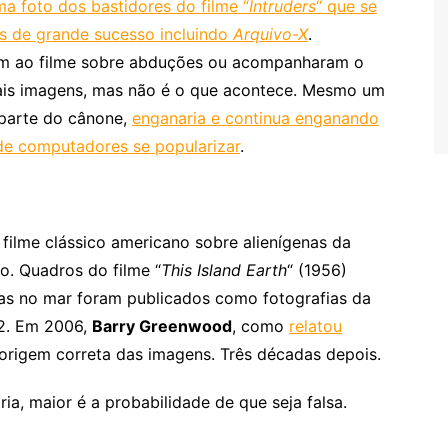
a foto dos bastidores do filme “
Intruders
“ que se
s de grande sucesso incluindo
Arquivo-X
.
ram ao filme sobre abduções ou acompanharam o
tais imagens, mas não é o que acontece. Mesmo um
 parte do cânone,
enganaria e continua enganando
de computadores se popularizar
.
filme clássico americano sobre alienígenas da
. Quadros do filme “
This Island Earth
“ (1956)
as no mar foram publicados como fotografias da
72. Em 2006,
Barry Greenwood
, como
relatou
a origem correta das imagens. Três décadas depois.
ia, maior é a probabilidade de que seja falsa.